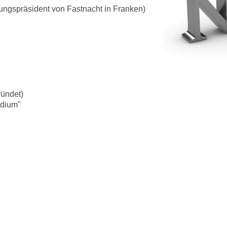
ungspräsident von Fastnacht in Franken)
ründet)
idium"