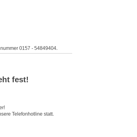
fonnummer 0157 - 54849404.
ht fest!
er!
ere Telefonhotline statt.