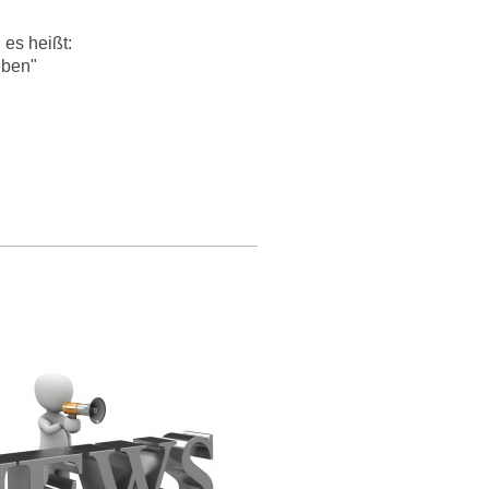
 es heißt:
eben"